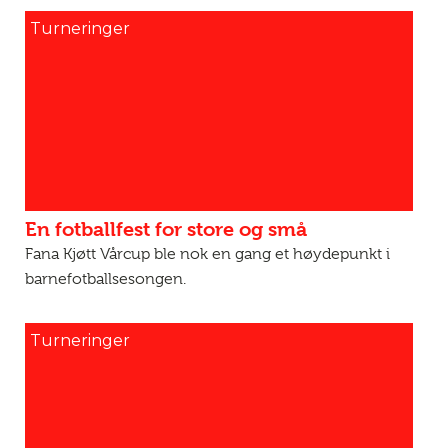
Turneringer
En fotballfest for store og små
Fana Kjøtt Vårcup ble nok en gang et høydepunkt i
barnefotballsesongen.
Turneringer