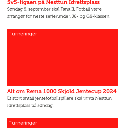
5v5-ligaen på Nesttun Idrettsplass
Søndag 8. september skal Fana IL Fotball være
arrangør for neste serierunde i J8- og G8-klassen.
Turneringer
Alt om Rema 1000 Skjold Jentecup 2024
Et stort antall jentefotballspillere skal innta Nesttun
Idrettsplass på søndag.
Turneringer