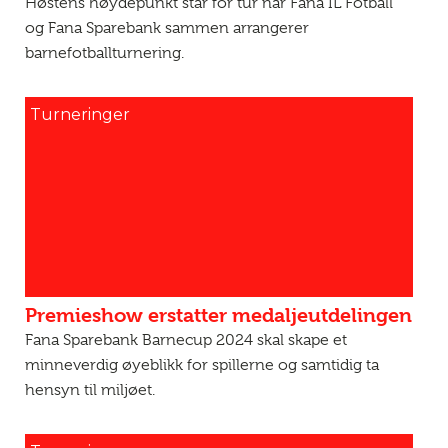
Høstens høydepunkt står for tur når Fana IL Fotball
og Fana Sparebank sammen arrangerer
barnefotballturnering.
Turneringer
Premieshow erstatter medaljeutdelingen
Fana Sparebank Barnecup 2024 skal skape et
minneverdig øyeblikk for spillerne og samtidig ta
hensyn til miljøet.