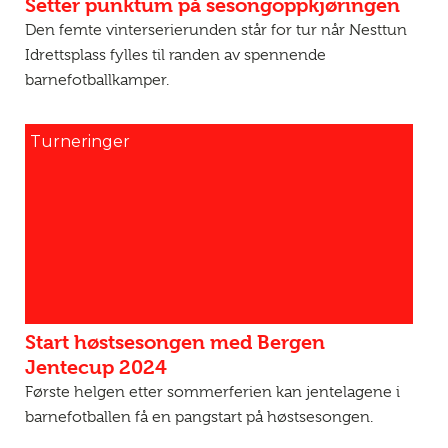
Setter punktum på sesongoppkjøringen
Den femte vinterserierunden står for tur når Nesttun
Idrettsplass fylles til randen av spennende
barnefotballkamper.
Turneringer
Start høstsesongen med Bergen
Jentecup 2024
Første helgen etter sommerferien kan jentelagene i
barnefotballen få en pangstart på høstsesongen.