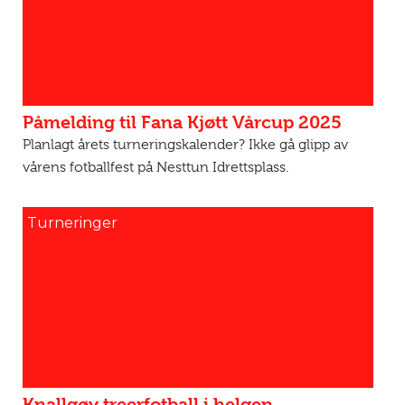
Påmelding til Fana Kjøtt Vårcup 2025
Planlagt årets turneringskalender? Ikke gå glipp av
vårens fotballfest på Nesttun Idrettsplass.
Turneringer
Knallgøy treerfotball i helgen