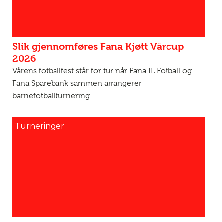
Slik gjennomføres Fana Kjøtt Vårcup
2026
Vårens fotballfest står for tur når Fana IL Fotball og
Fana Sparebank sammen arrangerer
barnefotballturnering.
Turneringer