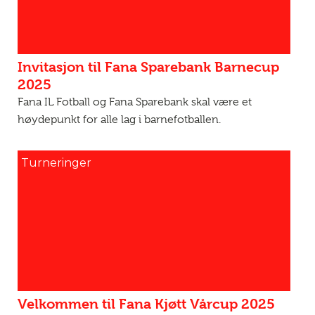
Invitasjon til Fana Sparebank Barnecup
2025
Fana IL Fotball og Fana Sparebank skal være et
høydepunkt for alle lag i barnefotballen.
Turneringer
Velkommen til Fana Kjøtt Vårcup 2025