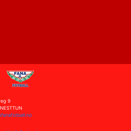
akt
veg 9
 NESTTUN
fanafotball.no
nyttet