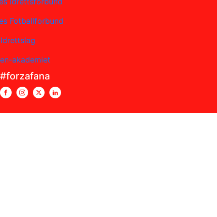
es Idrettsforbund
es Fotballforbund
Idrettslag
sen-akademiet
#forzafana