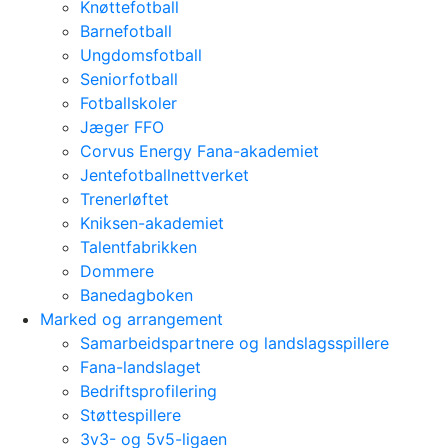
Knøttefotball
Barnefotball
Ungdomsfotball
Seniorfotball
Fotballskoler
Jæger FFO
Corvus Energy Fana-akademiet
Jentefotballnettverket
Trenerløftet
Kniksen-akademiet
Talentfabrikken
Dommere
Banedagboken
Marked og arrangement
Samarbeidspartnere og landslagsspillere
Fana-landslaget
Bedriftsprofilering
Støttespillere
3v3- og 5v5-ligaen