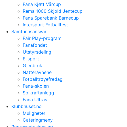
Fana Kjøtt Vårcup
Rema 1000 Skjold Jentecup
Fana Sparebank Barnecup
Intersport Fotballfest
Samfunnsansvar
Fair Play-program
Fanafondet
Utstyrsdeling
E-sport
Gjenbruk
Natteravnene
Fotballtrøyefredag
Fana-skolen
Solkraftanlegg
Fana Ultras
Klubbhuset.no
Muligheter
Cateringmeny
Representasjonslag