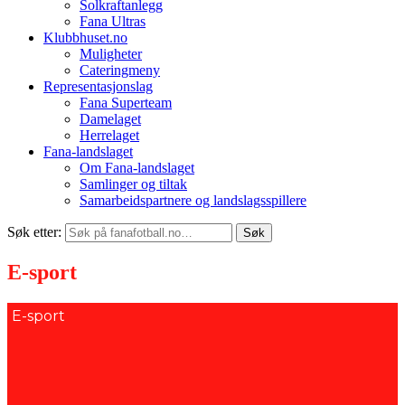
Solkraftanlegg
Fana Ultras
Klubbhuset.no
Muligheter
Cateringmeny
Representasjonslag
Fana Superteam
Damelaget
Herrelaget
Fana-landslaget
Om Fana-landslaget
Samlinger og tiltak
Samarbeidspartnere og landslagsspillere
Søk etter:
E-sport
E-sport