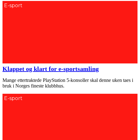
E-sport
Klappet og klart for e-sportsamling
Mange ettertraktede PlayStation 5-konsoller skal denne uken taes i
bruk i Norges fineste klubbhus.
E-sport