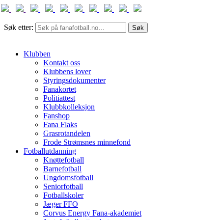
Søk etter:
Klubben
Kontakt oss
Klubbens lover
Styringsdokumenter
Fanakortet
Politiattest
Klubbkolleksjon
Fanshop
Fana Flaks
Grasrotandelen
Frode Strømsnes minnefond
Fotballutdanning
Knøttefotball
Barnefotball
Ungdomsfotball
Seniorfotball
Fotballskoler
Jæger FFO
Corvus Energy Fana-akademiet