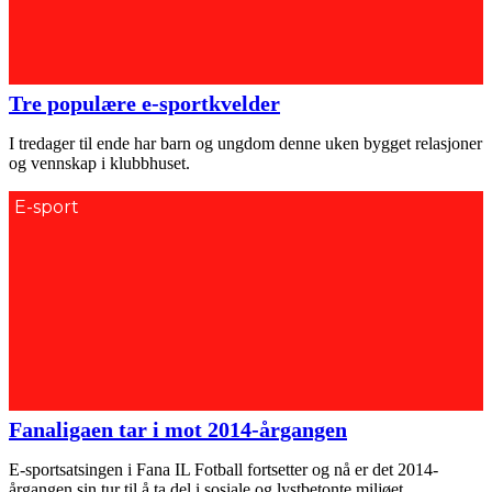
Tre populære e-sportkvelder
I tredager til ende har barn og ungdom denne uken bygget relasjoner
og vennskap i klubbhuset.
E-sport
Fanaligaen tar i mot 2014-årgangen
E-sportsatsingen i Fana IL Fotball fortsetter og nå er det 2014-
årgangen sin tur til å ta del i sosiale og lystbetonte miljøet.