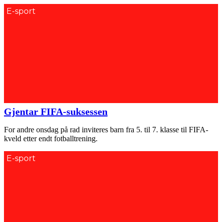
E-sport
Gjentar FIFA-suksessen
For andre onsdag på rad inviteres barn fra 5. til 7. klasse til FIFA-
kveld etter endt fotballtrening.
E-sport