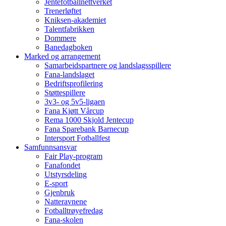
Jentefotballnettverket
Trenerløftet
Kniksen-akademiet
Talentfabrikken
Dommere
Banedagboken
Marked og arrangement
Samarbeidspartnere og landslagsspillere
Fana-landslaget
Bedriftsprofilering
Støttespillere
3v3- og 5v5-ligaen
Fana Kjøtt Vårcup
Rema 1000 Skjold Jentecup
Fana Sparebank Barnecup
Intersport Fotballfest
Samfunnsansvar
Fair Play-program
Fanafondet
Utstyrsdeling
E-sport
Gjenbruk
Natteravnene
Fotballtrøyefredag
Fana-skolen