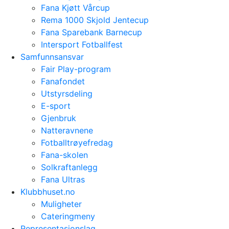
Fana Kjøtt Vårcup
Rema 1000 Skjold Jentecup
Fana Sparebank Barnecup
Intersport Fotballfest
Samfunnsansvar
Fair Play-program
Fanafondet
Utstyrsdeling
E-sport
Gjenbruk
Natteravnene
Fotballtrøyefredag
Fana-skolen
Solkraftanlegg
Fana Ultras
Klubbhuset.no
Muligheter
Cateringmeny
Representasjonslag