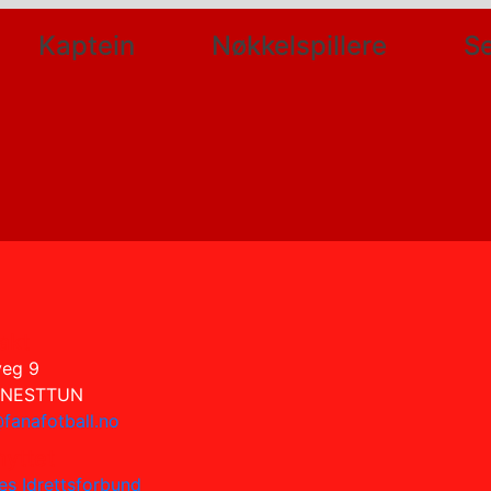
Kaptein
Nøkkelspillere
Se
akt
veg 9
 NESTTUN
fanafotball.no
nyttet
es Idrettsforbund