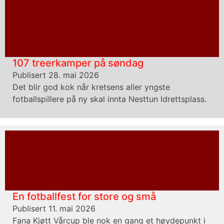
107 treerkamper på søndag
Publisert 28. mai 2026
Det blir god kok når kretsens aller yngste
fotballspillere på ny skal innta Nesttun Idrettsplass.
En fotballfest for store og små
Publisert 11. mai 2026
Fana Kjøtt Vårcup ble nok en gang et høydepunkt i