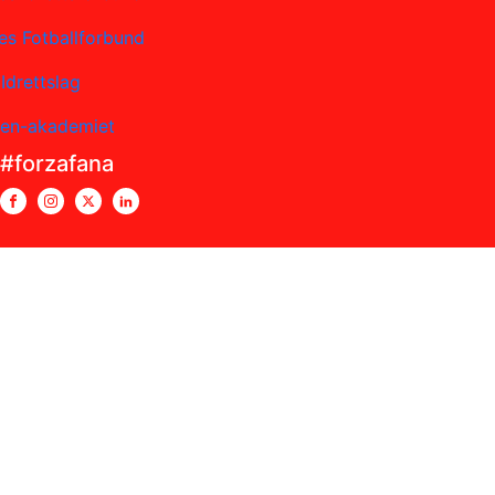
es Fotballforbund
Idrettslag
sen-akademiet
#forzafana