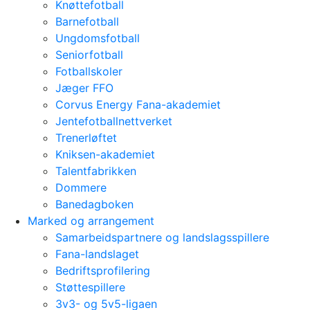
Knøttefotball
Barnefotball
Ungdomsfotball
Seniorfotball
Fotballskoler
Jæger FFO
Corvus Energy Fana-akademiet
Jentefotballnettverket
Trenerløftet
Kniksen-akademiet
Talentfabrikken
Dommere
Banedagboken
Marked og arrangement
Samarbeidspartnere og landslagsspillere
Fana-landslaget
Bedriftsprofilering
Støttespillere
3v3- og 5v5-ligaen