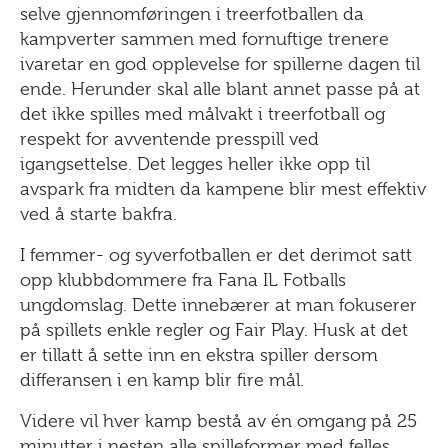
selve gjennomføringen i treerfotballen da
kampverter sammen med fornuftige trenere
ivaretar en god opplevelse for spillerne dagen til
ende. Herunder skal alle blant annet passe på at
det ikke spilles med målvakt i treerfotball og
respekt for avventende presspill ved
igangsettelse. Det legges heller ikke opp til
avspark fra midten da kampene blir mest effektiv
ved å starte bakfra.
I femmer- og syverfotballen er det derimot satt
opp klubbdommere fra Fana IL Fotballs
ungdomslag. Dette innebærer at man fokuserer
på spillets enkle regler og Fair Play. Husk at det
er tillatt å sette inn en ekstra spiller dersom
differansen i en kamp blir fire mål.
Videre vil hver kamp bestå av én omgang på 25
minutter i nesten alle spilleformer med felles