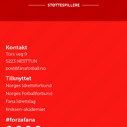
STØTTESPILLERE
Kontakt
Tors veg 9
5223 NESTTUN
post@fanafotball.no
Tilknyttet
Norges Idrettsforbund
Norges Fotballforbund
Fana Idrettslag
Kniksen-akademiet
#forzafana