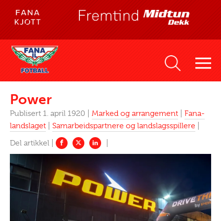
Power
Publisert 1. april 1920 |
Marked og arrangement
|
Fana-
landslaget
|
Samarbeidspartnere og landslagsspillere
|