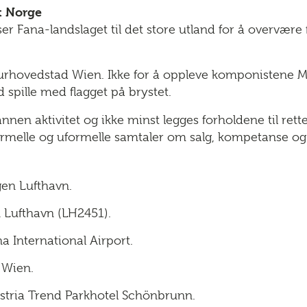
t Norge
er Fana-landslaget til det store utland for å overvære f
urhovedstad Wien. Ikke for å oppleve komponistene Moz
spille med flagget på brystet.
l annen aktivitet og ikke minst legges forholdene til rett
rmelle og uformelle samtaler om salg, kompetanse og
en Lufthavn.
n Lufthavn (LH2451).
 International Airport.
l Wien.
ustria Trend Parkhotel Schönbrunn.