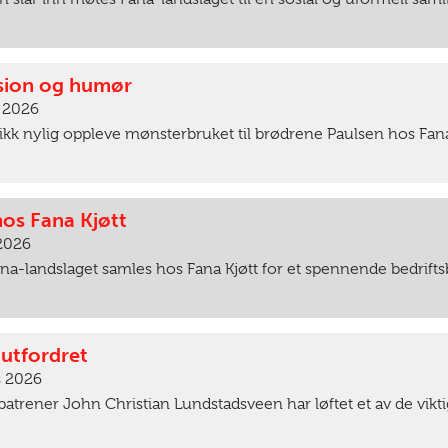
ssion og humør
l 2026
ikk nylig oppleve mønsterbruket til brødrene Paulsen hos Fana
hos Fana Kjøtt
 2026
ana-landslaget samles hos Fana Kjøtt for et spennende bedrifts
 utfordret
s 2026
atrener John Christian Lundstadsveen har løftet et av de vik