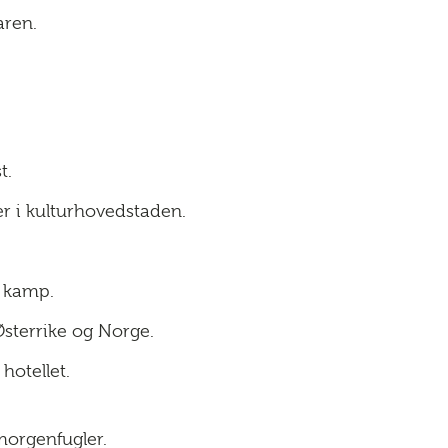
aren.
t.
r i kulturhovedstaden.
l kamp.
sterrike og Norge.
 hotellet.
 morgenfugler.