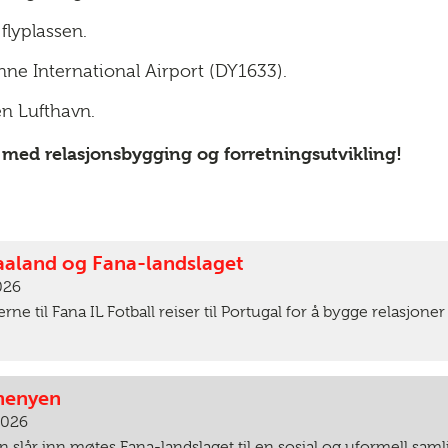
 flyplassen.
nne International Airport (DY1633).
n Lufthavn.
med relasjonsbygging og forretningsutvikling!
aland og Fana-landslaget
2026
ne til Fana IL Fotball reiser til Portugal for å bygge relasjon
menyen
 2026
slår inn møtes Fana-landslaget til en sosial og uformell saml