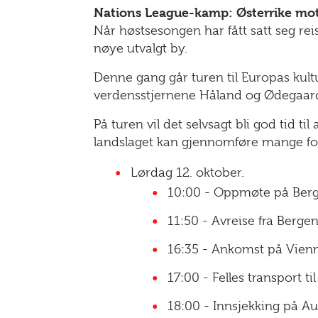
Nations League-kamp: Østerrike mo
Når høstsesongen har fått satt seg reis
nøye utvalgt by.
Denne gang går turen til Europas kult
verdensstjernene Håland og Ødegaard 
På turen vil det selvsagt bli god tid ti
landslaget kan gjennomføre mange fo
Lørdag 12. oktober.
10:00 - Oppmøte på Berg
11:50 - Avreise fra Berge
16:35 - Ankomst på Vienna
17:00 - Felles transport ti
18:00 - Innsjekking på A