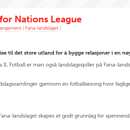
 for Nations League
rangement
|
Fana-landslaget
|
se til det store utland for å bygge relasjoner i en nø
IL Fotball er man også landslagsspiller på Fana-landsl
andslagssamlinger gjennom en fotballsesong hvor faglige
 Fana-landslaget skapes et godt grunnlag for spennen