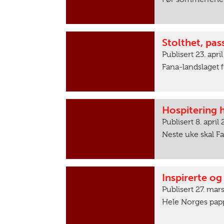
Stolthet, pa
Publisert 23. apri
Fana-landslaget f
Hospitering 
Publisert 8. april
Neste uke skal F
Inspirerte og
Publisert 27. mar
Hele Norges papp