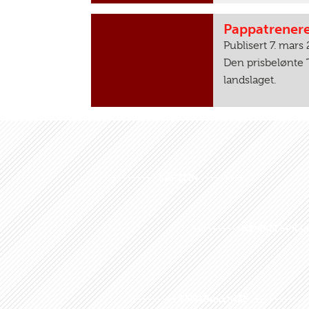
Pappatrenere
Publisert 7. mars
Den prisbelønte 
landslaget.
KAPTEIN
NØKKELSPILL
SENTRALLINJE