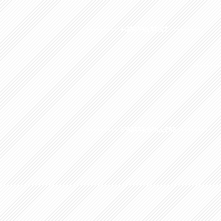
FØRSTELAGET
STØTTESPILLERE