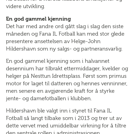
videre utvikling.
En god gammel kjenning
Det har med andre ord gått slag i slag den siste
måneden og Fana IL Fotball kan med stor glede
presentere ansettelsen av Helge-John
Hildershavn som ny salgs- og partneransvarlig.
En god gammel kjenning som i halvannet
desennium har tilbrakt ettermiddager, kvelder og
helger på Nesttun Idrettsplass. Først som primus
motor for laget til datteren og hennes venninner,
men senere en avgjørende kraft for å styrke
jente- og damefotballen i klubben.
Hildershavn ble valgt inn i styret til Fana IL
Fotball så langt tilbake som i 2013 og trer ut av
dette vervet med umiddelbar virkning for å tiltre
den sentrale rollen i administrasjonen.