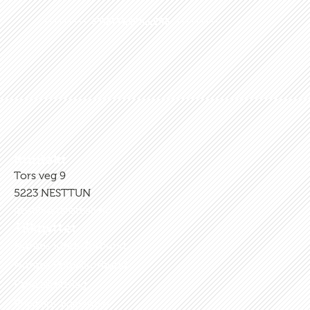
STØTTESPILLERE
Kontakt
Tors veg 9
5223 NESTTUN
post@fanafotball.no
Tilknyttet
Norges Idrettsforbund
Norges Fotballforbund
Fana Idrettslag
Kniksen-akademiet