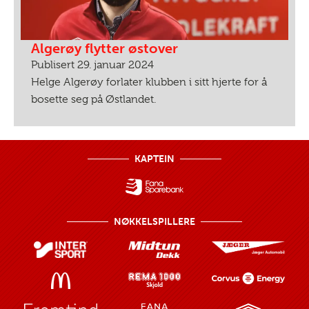
Algerøy flytter østover
Publisert 29. januar 2024
Helge Algerøy forlater klubben i sitt hjerte for å
bosette seg på Østlandet.
KAPTEIN
NØKKELSPILLERE