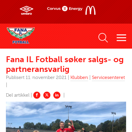
Fana IL Fotball søker salgs- og
partneransvarlig
Publisert 11. november 2021 |
Klubben
|
Servicesenteret
|