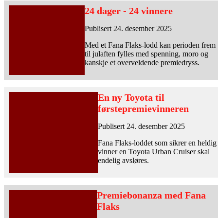
24 dager - 24 vinnere
Publisert 24. desember 2025
Med et Fana Flaks-lodd kan perioden frem
til julaften fylles med spenning, moro og
kanskje et overveldende premiedryss.
En ny Toyota til
førstepremievinneren
Publisert 24. desember 2025
Fana Flaks-loddet som sikrer en heldig
vinner en Toyota Urban Cruiser skal
endelig avsløres.
Premiebonanza med Fana
Flaks