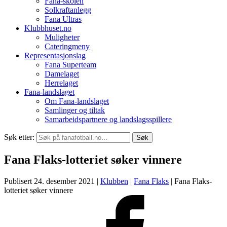
Fana-skolen
Solkraftanlegg
Fana Ultras
Klubbhuset.no
Muligheter
Cateringmeny
Representasjonslag
Fana Superteam
Damelaget
Herrelaget
Fana-landslaget
Om Fana-landslaget
Samlinger og tiltak
Samarbeidspartnere og landslagsspillere
Søk etter:
Fana Flaks-lotteriet søker vinnere
Publisert 24. desember 2021 |
Klubben
|
Fana Flaks
|
Fana Flaks-
lotteriet søker vinnere