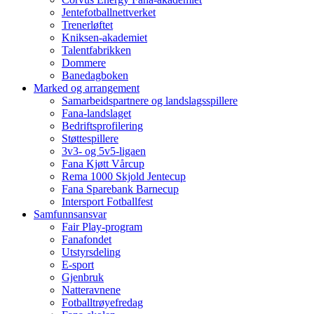
Jentefotballnettverket
Trenerløftet
Kniksen-akademiet
Talentfabrikken
Dommere
Banedagboken
Marked og arrangement
Samarbeidspartnere og landslagsspillere
Fana-landslaget
Bedriftsprofilering
Støttespillere
3v3- og 5v5-ligaen
Fana Kjøtt Vårcup
Rema 1000 Skjold Jentecup
Fana Sparebank Barnecup
Intersport Fotballfest
Samfunnsansvar
Fair Play-program
Fanafondet
Utstyrsdeling
E-sport
Gjenbruk
Natteravnene
Fotballtrøyefredag