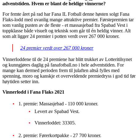
adventstiden. Hvem er blant de heldige vinnerne?
For femte året på rad har Fana IL Fotball denne høsten solgt Fana
Flaks-lodd med uvanlig mange attraktive premier. Førstepremien tar
som vanlig pusten av de fleste - et massasjebad fra Spabad Vest i
toppklasse både visuelt og teknisk som går til én heldig vinner. Alt
som alt ligger 24 premier i potten verdt over 267 000 kroner.
24 premier verdt over 267 000 kroner
Vinnerloddene til de 24 premiene har blitt trukket av Lotteritilsynet
og kunngjøres daglig på fanafotball.no i hele adventstiden. For
mange kan dermed perioden frem til julaften altså fylles med
spenning, moro og kanskje et overveldende premiedryss i god tid før
høytiden setter inn.
Vinnerlodd i Fana Flaks 2021
1. premie: Massasjebad - 110 000 kroner.
Levert av Spabad Vest.
Vinnerloddet: 33305.
2. premie: Førerkortpakke - 27 700 kroner.