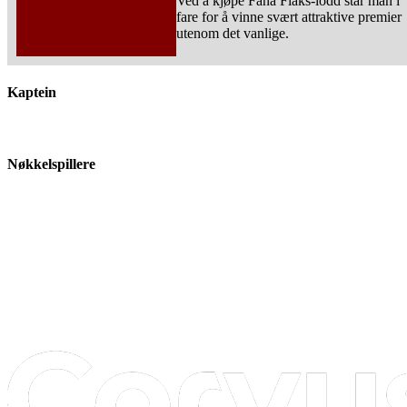
Ved å kjøpe Fana Flaks-lodd står man i
fare for å vinne svært attraktive premier
utenom det vanlige.
Kaptein
Nøkkelspillere