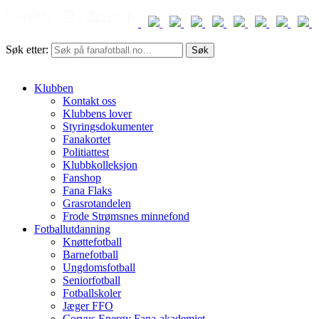
Søk etter:
Klubben
Kontakt oss
Klubbens lover
Styringsdokumenter
Fanakortet
Politiattest
Klubbkolleksjon
Fanshop
Fana Flaks
Grasrotandelen
Frode Strømsnes minnefond
Fotballutdanning
Knøttefotball
Barnefotball
Ungdomsfotball
Seniorfotball
Fotballskoler
Jæger FFO
Corvus Energy Fana-akademiet