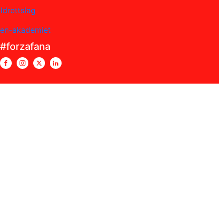
Idrettslag
sen-akademiet
#forzafana