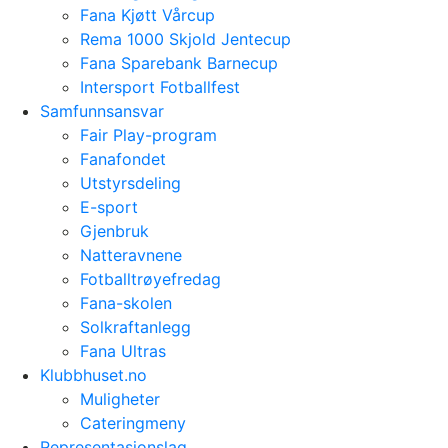
Fana Kjøtt Vårcup
Rema 1000 Skjold Jentecup
Fana Sparebank Barnecup
Intersport Fotballfest
Samfunnsansvar
Fair Play-program
Fanafondet
Utstyrsdeling
E-sport
Gjenbruk
Natteravnene
Fotballtrøyefredag
Fana-skolen
Solkraftanlegg
Fana Ultras
Klubbhuset.no
Muligheter
Cateringmeny
Representasjonslag