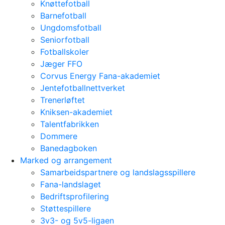
Knøttefotball
Barnefotball
Ungdomsfotball
Seniorfotball
Fotballskoler
Jæger FFO
Corvus Energy Fana-akademiet
Jentefotballnettverket
Trenerløftet
Kniksen-akademiet
Talentfabrikken
Dommere
Banedagboken
Marked og arrangement
Samarbeidspartnere og landslagsspillere
Fana-landslaget
Bedriftsprofilering
Støttespillere
3v3- og 5v5-ligaen