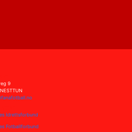
akt
veg 9
 NESTTUN
fanafotball.no
nyttet
es Idrettsforbund
es Fotballforbund