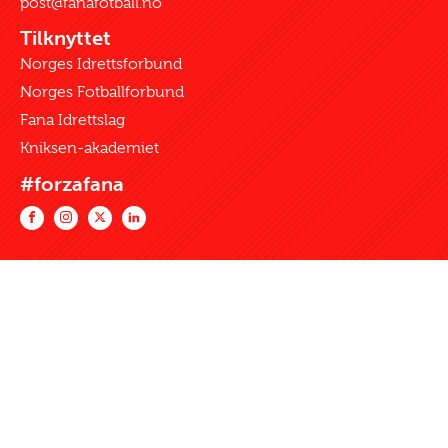
post@fanafotball.no
Tilknyttet
Norges Idrettsforbund
Norges Fotballforbund
Fana Idrettslag
Kniksen-akademiet
#forzafana