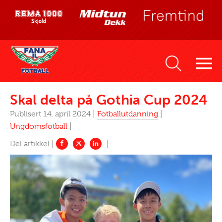
Skal delta på Gothia Cup 2024
Publisert 14. april 2024 |
Fotballutdanning
|
Ungdomsfotball
|