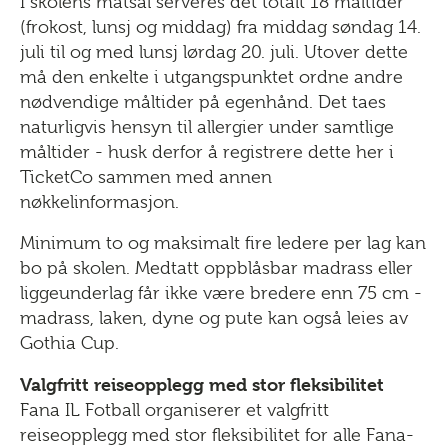
I skolens matsal serveres det totalt 18 måltider
(frokost, lunsj og middag) fra middag søndag 14.
juli til og med lunsj lørdag 20. juli. Utover dette
må den enkelte i utgangspunktet ordne andre
nødvendige måltider på egenhånd. Det taes
naturligvis hensyn til allergier under samtlige
måltider - husk derfor å registrere dette her i
TicketCo sammen med annen
nøkkelinformasjon.
Minimum to og maksimalt fire ledere per lag kan
bo på skolen. Medtatt oppblåsbar madrass eller
liggeunderlag får ikke være bredere enn 75 cm -
madrass, laken, dyne og pute kan også leies av
Gothia Cup.
Valgfritt reiseopplegg med stor fleksibilitet
Fana IL Fotball organiserer et valgfritt
reiseopplegg med stor fleksibilitet for alle Fana-