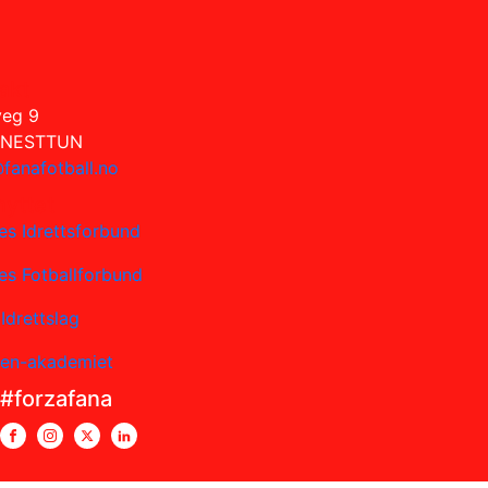
akt
veg 9
 NESTTUN
fanafotball.no
nyttet
es Idrettsforbund
es Fotballforbund
Idrettslag
sen-akademiet
#forzafana