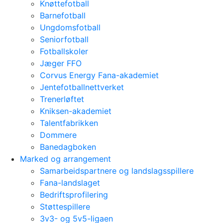
Knøttefotball
Barnefotball
Ungdomsfotball
Seniorfotball
Fotballskoler
Jæger FFO
Corvus Energy Fana-akademiet
Jentefotballnettverket
Trenerløftet
Kniksen-akademiet
Talentfabrikken
Dommere
Banedagboken
Marked og arrangement
Samarbeidspartnere og landslagsspillere
Fana-landslaget
Bedriftsprofilering
Støttespillere
3v3- og 5v5-ligaen