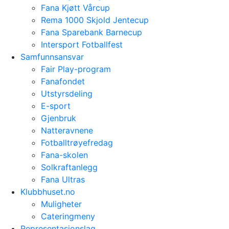
Fana Kjøtt Vårcup
Rema 1000 Skjold Jentecup
Fana Sparebank Barnecup
Intersport Fotballfest
Samfunnsansvar
Fair Play-program
Fanafondet
Utstyrsdeling
E-sport
Gjenbruk
Natteravnene
Fotballtrøyefredag
Fana-skolen
Solkraftanlegg
Fana Ultras
Klubbhuset.no
Muligheter
Cateringmeny
Representasjonslag