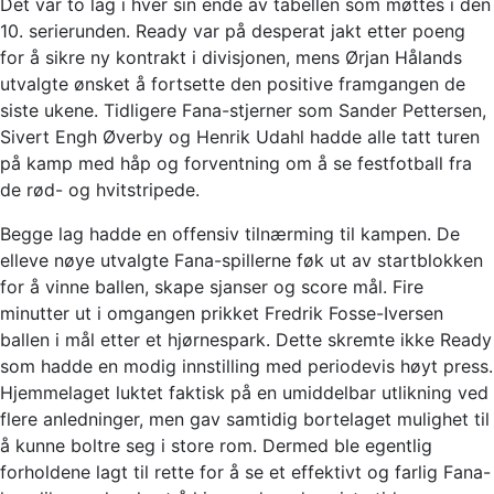
Det var to lag i hver sin ende av tabellen som møttes i den
10. serierunden. Ready var på desperat jakt etter poeng
for å sikre ny kontrakt i divisjonen, mens Ørjan Hålands
utvalgte ønsket å fortsette den positive framgangen de
siste ukene. Tidligere Fana-stjerner som Sander Pettersen,
Sivert Engh Øverby og Henrik Udahl hadde alle tatt turen
på kamp med håp og forventning om å se festfotball fra
de rød- og hvitstripede.
Begge lag hadde en offensiv tilnærming til kampen. De
elleve nøye utvalgte Fana-spillerne føk ut av startblokken
for å vinne ballen, skape sjanser og score mål. Fire
minutter ut i omgangen prikket Fredrik Fosse-Iversen
ballen i mål etter et hjørnespark. Dette skremte ikke Ready
som hadde en modig innstilling med periodevis høyt press.
Hjemmelaget luktet faktisk på en umiddelbar utlikning ved
flere anledninger, men gav samtidig bortelaget mulighet til
å kunne boltre seg i store rom. Dermed ble egentlig
forholdene lagt til rette for å se et effektivt og farlig Fana-