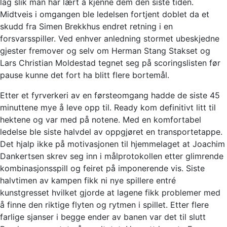
lag slik man har lært å kjenne dem den siste tiden.
Midtveis i omgangen ble ledelsen fortjent doblet da et
skudd fra Simen Brekkhus endret retning i en
forsvarsspiller. Ved enhver anledning stormet ubeskjedne
gjester fremover og selv om Herman Stang Stakset og
Lars Christian Moldestad tegnet seg på scoringslisten før
pause kunne det fort ha blitt flere bortemål.
Etter et fyrverkeri av en førsteomgang hadde de siste 45
minuttene mye å leve opp til. Ready kom definitivt litt til
hektene og var med på notene. Med en komfortabel
ledelse ble siste halvdel av oppgjøret en transportetappe.
Det hjalp ikke på motivasjonen til hjemmelaget at Joachim
Dankertsen skrev seg inn i målprotokollen etter glimrende
kombinasjonsspill og feiret på imponerende vis. Siste
halvtimen av kampen fikk ni nye spillere entré
kunstgresset hvilket gjorde at lagene fikk problemer med
å finne den riktige flyten og rytmen i spillet. Etter flere
farlige sjanser i begge ender av banen var det til slutt