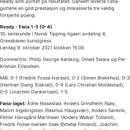
Ready som pyntet på resultatet. Uansett leverte Fana-
guttene en god prestasjon og innkasserte tre veldig
fortjente poeng.
Ready - Fana 1-5 (0-4)
10. serierunde i Norsk Tipping-ligaen avdeling 4,
Gressbanen kunstgress
Lørdag 9. oktober 2021 klokken 15:00
Dommertrio: Philip George Aarskog, Omed Swara og Per
Kristian Erlandsen.
Mål: 0-1 (Fredrik Fosse-Iversen), 0-2 (Simen Brekkhus), 0-3
(Herman Stang Stakset), 0-4 (Lars Christian Moldestad),
0-5 (Joachim Dankertsen), 1-5.
Fana-laget:
Ådne Nissestad, Anders Grindheim Njøs,
Malvin Ingebrigsten (Rasmus Haugsvær), Anders Sørevik,
Petter Havsgård Martinsen (Anders Walker Totland),
Fredrik Fosse-Iversen (Isak Østebø Fimland), Joachim