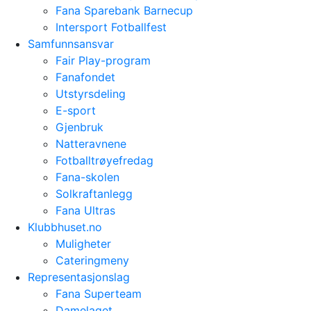
Fana Sparebank Barnecup
Intersport Fotballfest
Samfunnsansvar
Fair Play-program
Fanafondet
Utstyrsdeling
E-sport
Gjenbruk
Natteravnene
Fotballtrøyefredag
Fana-skolen
Solkraftanlegg
Fana Ultras
Klubbhuset.no
Muligheter
Cateringmeny
Representasjonslag
Fana Superteam
Damelaget