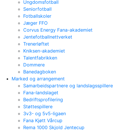
Ungdomsfotball
Seniorfotball
Fotballskoler
Jæger FFO
Corvus Energy Fana-akademiet
Jentefotballnettverket
Trenerløftet
Kniksen-akademiet
Talentfabrikken
Dommere
Banedagboken
Marked og arrangement
Samarbeidspartnere og landslagsspillere
Fana-landslaget
Bedriftsprofilering
Støttespillere
3v3- og 5v5-ligaen
Fana Kjøtt Vårcup
Rema 1000 Skjold Jentecup