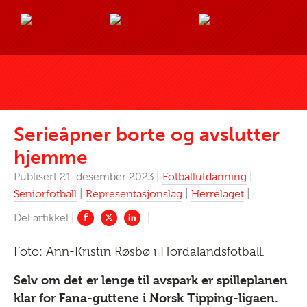
Serieåpner borte og avslutter
hjemme
Publisert 21. desember 2023 |
Fotballutdanning
|
Seniorfotball
|
Representasjonslag
|
Herrelaget
|
Foto: Ann-Kristin Røsbø i Hordalandsfotball.
Selv om det er lenge til avspark er spilleplanen
klar for Fana-guttene i Norsk Tipping-ligaen.