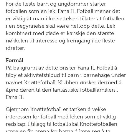
For de fleste barn og ungdommer starter
fotballen som en lek. Fana IL Fotball mener det
er viktig at man i fortsettelsen tillater at fotballen
i en begynnelse skal være nettopp dette. Lek
kombinert med glede er kanskje den største
nøkkelen til interesse og fremgang i de fleste
idretter.
Formål
På bakgrunn av dette ønsker Fana IL Fotball å
tilby et aktivitetstilbud til barn i barnehage under
navnet Knøttefotball. Klubben ønsker dermed å
åpne døren til den fantastiske fotballfamilien i
Fana IL.
Gjennom Knøttefotball er tanken å vekke
interessen for fotball med leken som et viktig
redskap. I tillegg til fotball skal Knøttefotballen
være en fin arena for barna å lære seg å ta