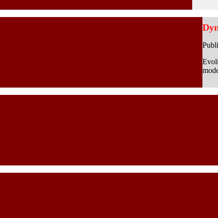
Dyn
Publ
Evol
moder