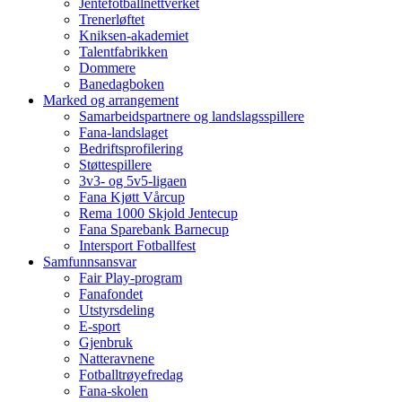
Jentefotballnettverket
Trenerløftet
Kniksen-akademiet
Talentfabrikken
Dommere
Banedagboken
Marked og arrangement
Samarbeidspartnere og landslagsspillere
Fana-landslaget
Bedriftsprofilering
Støttespillere
3v3- og 5v5-ligaen
Fana Kjøtt Vårcup
Rema 1000 Skjold Jentecup
Fana Sparebank Barnecup
Intersport Fotballfest
Samfunnsansvar
Fair Play-program
Fanafondet
Utstyrsdeling
E-sport
Gjenbruk
Natteravnene
Fotballtrøyefredag
Fana-skolen