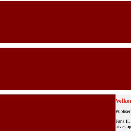
Velko
Publiser
Fana IL 
trives o