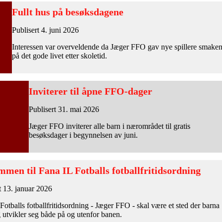
Fullt hus på besøksdagene
Publisert 4. juni 2026
Interessen var overveldende da Jæger FFO gav nye spillere smake
på det gode livet etter skoletid.
Inviterer til åpne FFO-dager
Publisert 31. mai 2026
Jæger FFO inviterer alle barn i nærområdet til gratis
besøksdager i begynnelsen av juni.
mmen til Fana IL Fotballs fotballfritidsordning
t 13. januar 2026
Fotballs fotballfritidsordning - Jæger FFO - skal være et sted der barna
g utvikler seg både på og utenfor banen.