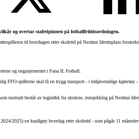
lkår og overtar stafettpinnen på fotballfritidsordningen.
ttespilleren til hverdagen etter skoletid på Nesttun Idrettsplass forster
etene og engasjementet i Fana IL Fotball.
g FFO-spillerne skal få en trygg transport - i miljøvennlige kjøretøy - f
om normalt består av logistikk fra skolene, innsjekking på Nesttun Idretts
ret 2024/2025) en knallgøy hverdag etter skoletid - som pågår 11 måneder