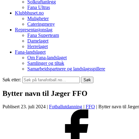
Solkraftanlegg
Fana Ultras
Klubbhuset.no
Muligheter
Cateringmeny
Representasjonslag
Fana Superteam
Damelaget
Herrelaget
Fana-landslaget
Om Fana-landslaget
Samlinger og tiltak
Samarbeidspartnere og landslagsspillere
Søk etter:
Bytter navn til Jæger FFO
Publisert 23. juli 2024 |
Fotballutdanning
|
FFO
|
Bytter navn til Jæg