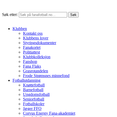
Søk etter:
Klubben
Kontakt oss
Klubbens lover
Styringsdokumenter
Fanakortet
Politiattest
Klubbkolleksjon
Fanshop
Fana Flaks
Grasrotandelen
Frode Strømsnes minnefond
Fotballutdanning
Knøttefotball
Barnefotball
Ungdomsfotball
Seniorfotball
Fotballskoler
Jæger FFO
Corvus Energy Fana-akademiet