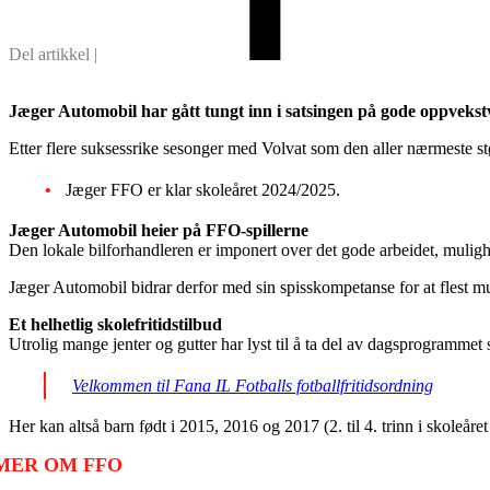
Jæger Automobil har gått tungt inn i satsingen på gode oppvekstvi
Etter flere suksessrike sesonger med Volvat som den aller nærmeste stø
Jæger FFO er klar skoleåret 2024/2025.
Jæger Automobil heier på FFO-spillerne
Den lokale bilforhandleren er imponert over det gode arbeidet, muligh
Jæger Automobil bidrar derfor med sin spisskompetanse for at flest muli
Et helhetlig skolefritidstilbud
Utrolig mange jenter og gutter har lyst til å ta del av dagsprogrammet s
Velkommen til Fana IL Fotballs fotballfritidsordning
Her kan altså barn født i 2015, 2016 og 2017 (2. til 4. trinn i skoleå
MER OM FFO