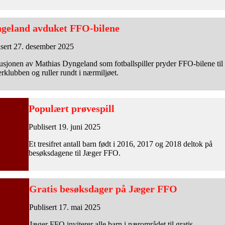
geland avduket FFO-bilene
isert 27. desember 2025
usjonen av Mathias Dyngeland som fotballspiller pryder FFO-bilene til
klubben og ruller rundt i nærmiljøet.
Populært prøvespill
Publisert 19. juni 2025
Et tresifret antall barn født i 2016, 2017 og 2018 deltok på
besøksdagene til Jæger FFO.
Gratis besøksdager på Jæger FFO
Publisert 17. mai 2025
Jæger FFO inviterer alle barn i nærområdet til gratis