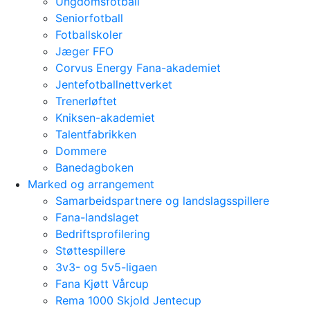
Ungdomsfotball
Seniorfotball
Fotballskoler
Jæger FFO
Corvus Energy Fana-akademiet
Jentefotballnettverket
Trenerløftet
Kniksen-akademiet
Talentfabrikken
Dommere
Banedagboken
Marked og arrangement
Samarbeidspartnere og landslagsspillere
Fana-landslaget
Bedriftsprofilering
Støttespillere
3v3- og 5v5-ligaen
Fana Kjøtt Vårcup
Rema 1000 Skjold Jentecup