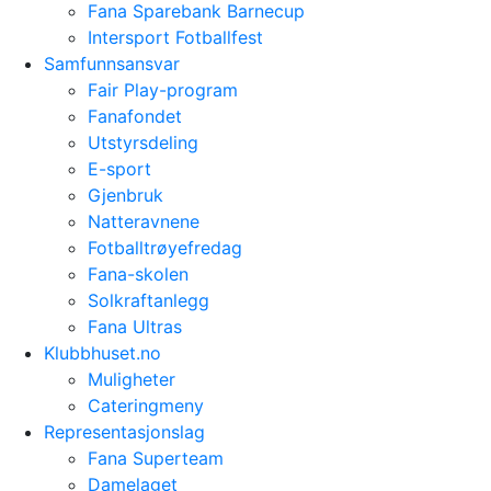
Fana Sparebank Barnecup
Intersport Fotballfest
Samfunnsansvar
Fair Play-program
Fanafondet
Utstyrsdeling
E-sport
Gjenbruk
Natteravnene
Fotballtrøyefredag
Fana-skolen
Solkraftanlegg
Fana Ultras
Klubbhuset.no
Muligheter
Cateringmeny
Representasjonslag
Fana Superteam
Damelaget