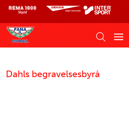
Dahls begravelsesbyrå