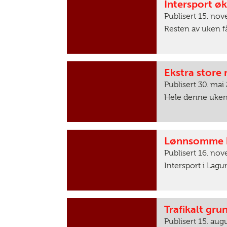
Intersport ø
Publisert 15. no
Resten av uken få
Ekstra store 
Publisert 30. mai
Hele denne uken f
Lønnsomme h
Publisert 16. no
Intersport i Lagu
Trafikalt gru
Publisert 15. aug