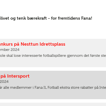
livet og tenk bærekraft - for fremtidens Fana!
nnkurs på Nesttun Idrettsplass
vember 2024
le skal lose interesserte fotballspillere gjennom det første steg
på Intersport
 2024
r alle medlemmer i Fana IL Fotball ekstra store rabatter på Int