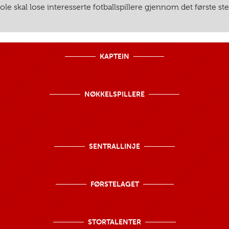
le skal lose interesserte fotballspillere gjennom det første steg
KAPTEIN
NØKKELSPILLERE
SENTRALLINJE
FØRSTELAGET
STORTALENTER