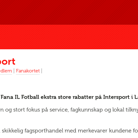
port
dlem
|
Fanakortet
|
Fana IL Fotball ekstra store rabatter på Intersport i
 og stort fokus på service, fagkunnskap og lokal tilkn
n skikkelig fagsporthandel med merkevarer kundene for