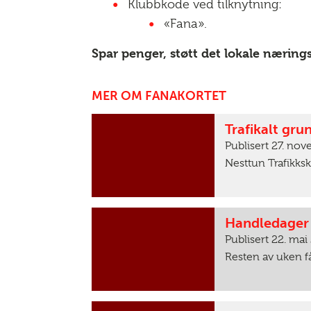
Klubbkode ved tilknytning:
«Fana».
Spar penger, støtt det lokale nærings
MER OM FANAKORTET
Trafikalt gru
Publisert 27. no
Nesttun Trafikksko
Handledager 
Publisert 22. mai
Resten av uken få