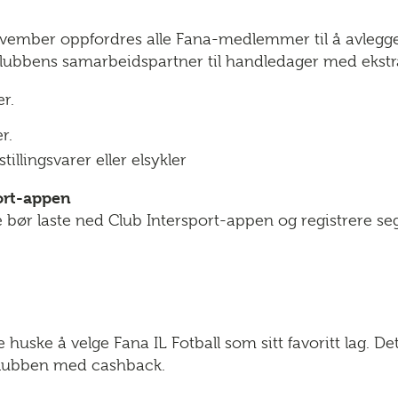
november oppfordres alle Fana-medlemmer til å avlegge
lubbens samarbeidspartner til handledager med ekstra
r.
r.
illingsvarer eller elsykler
ort-appen
te bør laste ned Club Intersport-appen og registrere seg 
e huske å velge Fana IL Fotball som sitt favoritt lag. D
 klubben med cashback.