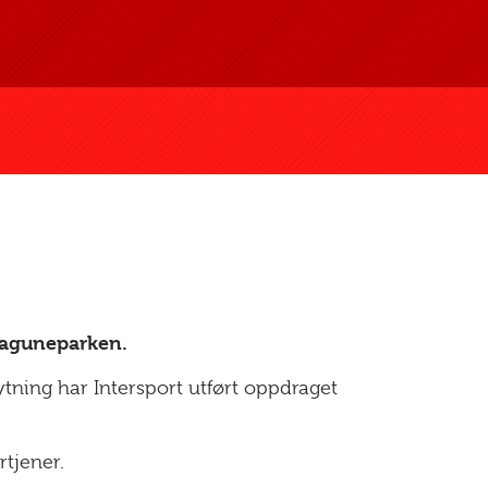
 Laguneparken.
ytning har Intersport utført oppdraget
tjener.