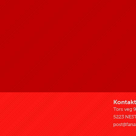
Kontak
Tors veg 
5223 NES
post@fanaf