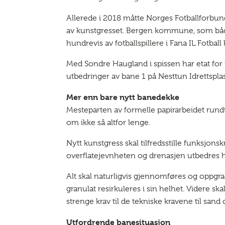
Allerede i 2018 måtte Norges Fotballforbund 
av kunstgresset. Bergen kommune, som både e
hundrevis av fotballspillere i Fana IL Fotball
Med Sondre Haugland i spissen har etat for i
utbedringer av bane 1 på Nesttun Idrettsplas
Mer enn bare nytt banedekke
Mesteparten av formelle papirarbeidet rundt 
om ikke så altfor lenge.
Nytt kunstgress skal tilfredsstille funksjons
overflatejevnheten og drenasjen utbedres 
Alt skal naturligvis gjennomføres og oppgra
granulat resirkuleres i sin helhet. Videre sk
strenge krav til de tekniske kravene til san
Utfordrende banesituasjon