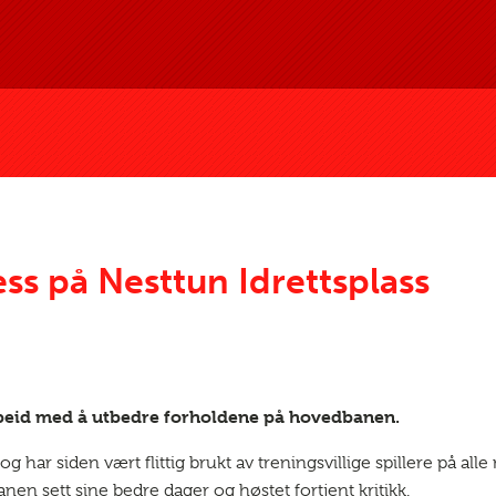
ss på Nesttun Idrettsplass
arbeid med å utbedre forholdene på hovedbanen.
g har siden vært flittig brukt av treningsvillige spillere på all
nen sett sine bedre dager og høstet fortjent kritikk.