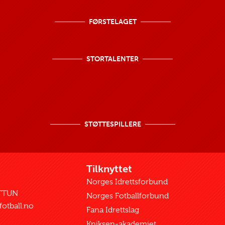
FØRSTELAGET
STORTALENTER
STØTTESPILLERE
t
Tilknyttet
9
Norges Idrettsforbund
TTUN
Norges Fotballforbund
otball.no
Fana Idrettslag
Kniksen-akademiet