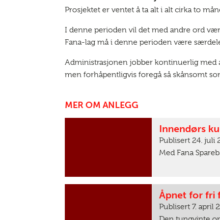
Prosjektet er ventet å ta alt i alt cirka to m
I denne perioden vil det med andre ord vær
Fana-lag må i denne perioden være særdeles 
Administrasjonen jobber kontinuerlig med å
men forhåpentligvis foregå så skånsomt s
MER OM ANLEGG
Innendørs ku
Publisert 24. juli
Med Fana Spareban
Åpnet for fri 
Publisert 7. april
Den tungvinte omk