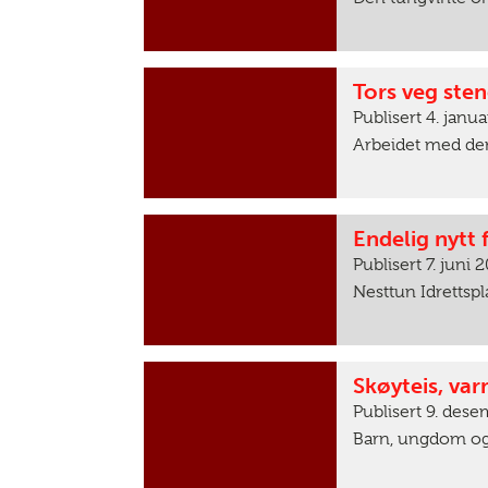
Tors veg sten
Publisert 4. janu
Arbeidet med den
Endelig nytt 
Publisert 7. juni 
Nesttun Idrettspla
Skøyteis, va
Publisert 9. des
Barn, ungdom og 