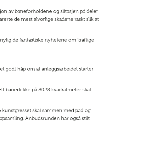
sjon av baneforholdene og slitasjen på deler
erte de mest alvorlige skadene raskt slik at
t nylig de fantastiske nyhetene om kraftige
 et godt håp om at anleggsarbeidet starter
l nytt banedekke på 8028 kvadratmeter skal
amle kunstgresset skal sammen med pad og
latoppsamling. Anbudsrunden har også stilt