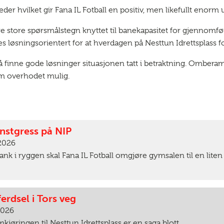
åneder hvilket gir Fana IL Fotball en positiv, men likefullt enor
e store spørsmålstegn knyttet til banekapasitet for gjennomfø
løsningsorientert for at hverdagen på Nesttun Idrettsplass fort
 finne gode løsninger situasjonen tatt i betraktning. Omber
om overhodet mulig.
nstgress på NIP
 2026
k i ryggen skal Fana IL Fotball omgjøre gymsalen til en liten f
ferdsel i Tors veg
 2026
jøringen til Nesttun Idrettsplass er en saga blott.