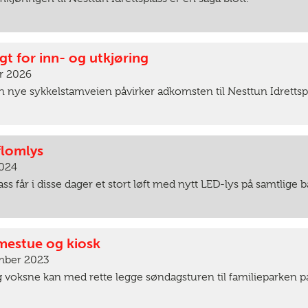
gt for inn- og utkjøring
ar 2026
 nye sykkelstamveien påvirker adkomsten til Nesttun Idrettsp
flomlys
2024
ss får i disse dager et stort løft med nytt LED-lys på samtlige b
rmestue og kiosk
ember 2023
voksne kan med rette legge søndagsturen til familieparken på 