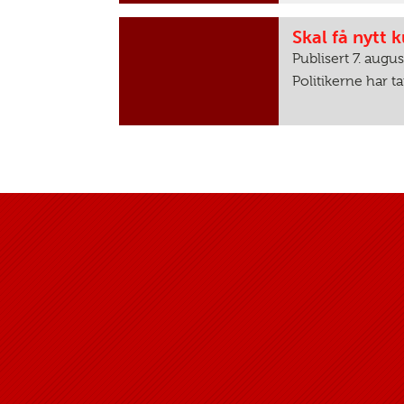
Skal få nytt 
Publisert 7. augu
Politikerne har t