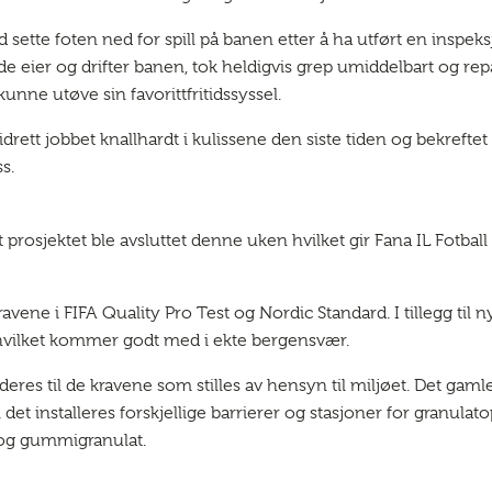
sette foten ned for spill på banen etter å ha utført en inspek
ier og drifter banen, tok heldigvis grep umiddelbart og repar
 kunne utøve sin favorittfritidssyssel.
drett jobbet knallhardt i kulissene den siste tiden og bekrefte
s.
prosjektet ble avsluttet denne uken hvilket gir Fana IL Fotball
kravene i FIFA Quality Pro Test og Nordic Standard. I tillegg ti
hvilket kommer godt med i ekte bergensvær.
deres til de kravene som stilles av hensyn til miljøet. Det g
al det installeres forskjellige barrierer og stasjoner for granu
d og gummigranulat.