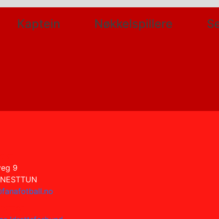
Kaptein
Nøkkelspillere
Se
akt
veg 9
 NESTTUN
fanafotball.no
nyttet