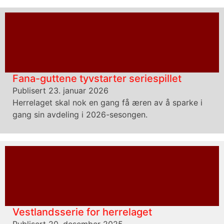
Fana-guttene tyvstarter seriespillet
Publisert 23. januar 2026
Herrelaget skal nok en gang få æren av å sparke i
gang sin avdeling i 2026-sesongen.
Vestlandsserie for herrelaget