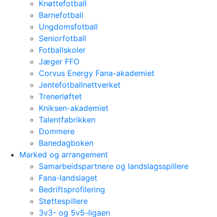
Knøttefotball
Barnefotball
Ungdomsfotball
Seniorfotball
Fotballskoler
Jæger FFO
Corvus Energy Fana-akademiet
Jentefotballnettverket
Trenerløftet
Kniksen-akademiet
Talentfabrikken
Dommere
Banedagboken
Marked og arrangement
Samarbeidspartnere og landslagsspillere
Fana-landslaget
Bedriftsprofilering
Støttespillere
3v3- og 5v5-ligaen