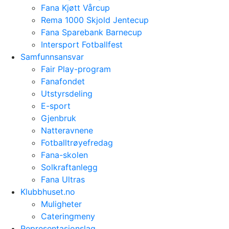
Fana Kjøtt Vårcup
Rema 1000 Skjold Jentecup
Fana Sparebank Barnecup
Intersport Fotballfest
Samfunnsansvar
Fair Play-program
Fanafondet
Utstyrsdeling
E-sport
Gjenbruk
Natteravnene
Fotballtrøyefredag
Fana-skolen
Solkraftanlegg
Fana Ultras
Klubbhuset.no
Muligheter
Cateringmeny
Representasjonslag