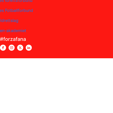
es Idrettsforbund
es Fotballforbund
Idrettslag
sen-akademiet
#forzafana