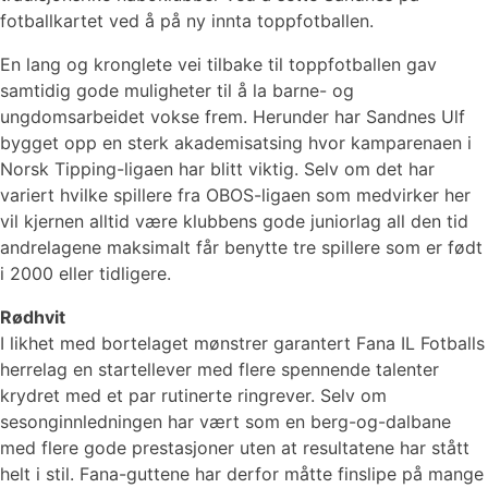
fotballkartet ved å på ny innta toppfotballen.
En lang og kronglete vei tilbake til toppfotballen gav
samtidig gode muligheter til å la barne- og
ungdomsarbeidet vokse frem. Herunder har Sandnes Ulf
bygget opp en sterk akademisatsing hvor kamparenaen i
Norsk Tipping-ligaen har blitt viktig. Selv om det har
variert hvilke spillere fra OBOS-ligaen som medvirker her
vil kjernen alltid være klubbens gode juniorlag all den tid
andrelagene maksimalt får benytte tre spillere som er født
i 2000 eller tidligere.
Rødhvit
I likhet med bortelaget mønstrer garantert Fana IL Fotballs
herrelag en startellever med flere spennende talenter
krydret med et par rutinerte ringrever. Selv om
sesonginnledningen har vært som en berg-og-dalbane
med flere gode prestasjoner uten at resultatene har stått
helt i stil. Fana-guttene har derfor måtte finslipe på mange