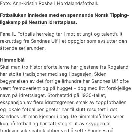
Foto: Ann-Kristin Røsbø i Hordalandsfotball.
Fotballuken innledes med en spennende Norsk Tipping-
ligakamp på Nesttun Idrettsplass.
Fana IL Fotballs herrelag tar i mot et ungt og talentfullt
rekruttlag fra Sandnes Ulf i et oppgjør som avslutter den
åttende serierunden.
Himmelblå
Skal man tro historiefortellerne har gjestene fra Rogaland
har stolte tradisjoner med seg i bagasjen. Siden
begynnelsen av det forrige århundre har Sandnes Ulf ofte
vært fremoverlent og på hugget - dog med litt forskjellige
navn på idrettslaget. Storhetstid på 1930-tallet,
ekspansjon av flere idrettsgrener, smak av toppfotballen
og lokale fotballuenigheter har til slutt resultert i det
Sandnes Ulf man kjenner i dag. De himmelblå fokuserer
kun på fotball og har tatt steget ut av skyggen til
tradisjonsrike naboklubber ved å sette Sandnes på