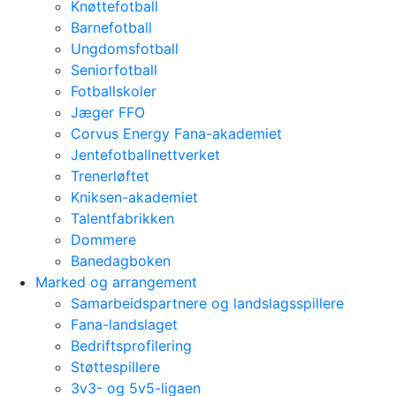
Knøttefotball
Barnefotball
Ungdomsfotball
Seniorfotball
Fotballskoler
Jæger FFO
Corvus Energy Fana-akademiet
Jentefotballnettverket
Trenerløftet
Kniksen-akademiet
Talentfabrikken
Dommere
Banedagboken
Marked og arrangement
Samarbeidspartnere og landslagsspillere
Fana-landslaget
Bedriftsprofilering
Støttespillere
3v3- og 5v5-ligaen