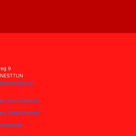
akt
veg 9
 NESTTUN
fanafotball.no
nyttet
es Idrettsforbund
es Fotballforbund
Idrettslag