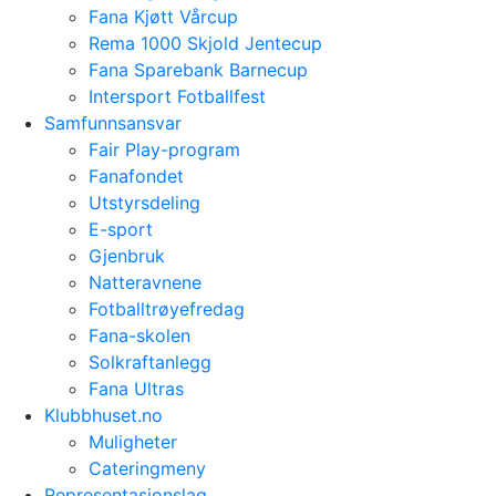
Fana Kjøtt Vårcup
Rema 1000 Skjold Jentecup
Fana Sparebank Barnecup
Intersport Fotballfest
Samfunnsansvar
Fair Play-program
Fanafondet
Utstyrsdeling
E-sport
Gjenbruk
Natteravnene
Fotballtrøyefredag
Fana-skolen
Solkraftanlegg
Fana Ultras
Klubbhuset.no
Muligheter
Cateringmeny
Representasjonslag