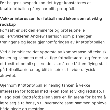
Før helgens avspark kan det trygt konstateres at
Knøttefotballen på ny har blitt proppfull.
Vekker interessen for fotball med leken som et viktig
redskap
Fortsatt er det den eminente og profesjonelle
spillerutvikleren Andrew Harrison som planlegger
treningene og leder gjennomføringen av Knøttefotballen.
Ved å kombinere det ypperste av kompetanse på teknisk
innlæring sammen med viktige fotballmødre- og fedre har
et tresifret antall spillere de siste årene fått en flying start
på fotballkarrieren og blitt inspirert til videre fysisk
aktivitet.
Gjennom Knøttefotball er nemlig tanken å vekke
interessen for fotball med leken som et viktig redskap. I
tillegg skal Knøttefotballen være en fin arena for barna å
lære seg å ta hensyn til hverandre samt sammen oppleve
både glede og mestring.