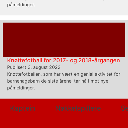
påmeldinger.
Knøttefotball for 2017- og 2018-årgangen
Publisert 3. august 2022
Knøttefotballen, som har vært en genial aktivitet for
barnehagebarn de siste årene, tar nå i mot nye
påmeldinger.
Kaptein
Nøkkelspillere
Se